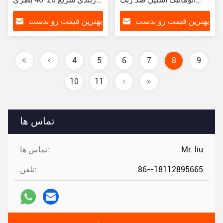
دستگاه پرکن و درب بطری
در دقیقه سرعت دربندی
بهترین قیمت رو بدست
بهترین قیمت رو بدست
بیار
بیار
4
5
6
7
8
9
10
11
تماس ها
Mr. liu
تماس ها:
86--18112895665
تلفن: