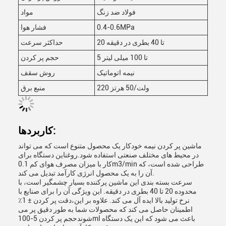
فولاد ضد زنگ
مواد
0.4-0.6MPa
فشار هوا
20 تا 40 بطری در دقیقه
حداکثر سرعت
5 تا 100 میلی لیتر
حجم پر کردن
نیمه اتوماتیک
روش سقف
220 ولت/50 هرتز
منبع برق
کاربردها:
ماشین پر کردن نیمه خودکار یک محصول متنوع است که می تواند
در محیط های مختلف صنعتی استفاده شود.روغناین دستگاه برای
کار با میزان مصرف هوای کم 0.1m3/min طراحی شده است، که
آن را به یک محصول انرژی کارآمد تبدیل می کند.
سرعت بسته بندی این ماشین پرکننده بسیار چشمگیر است، با
محدوده 20 تا 40 بطری در دقیقه. این ویژگی آن را برای صنایع با
نرخ تولید بالا ایده آل می کند. علاوه بر این،دقت پر کردن ± 1٪
اطمینان حاصل می کند که محصولات شما به طور دقیق پر می
شوندحجم پر کردن 5-100ml باعث می شود که این یک دستگاه