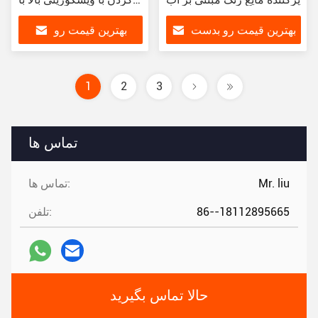
12 نوزل
بهترین قیمت رو بدست
بهترین قیمت رو
بیار
بدست بیار
1
2
3
تماس ها
Mr. liu
تماس ها:
86--18112895665
تلفن:
حالا تماس بگیرید