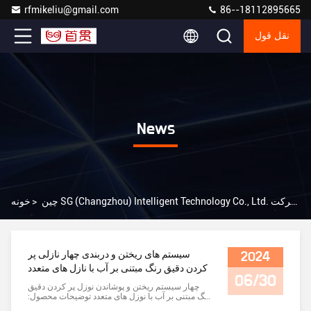
rfmikeliu@gmail.com
86--18112895665
نقل قول
News
چین SG (Changzhou) Intelligent Technology Co., Ltd. اخبار شرکت
>
خونه
سیستم های ریختن و دربندی چهار نازلی پر
2024
کردن دقیق رنگ مبتنی بر آب با نازل های متعدد
06/30
چهار سیستم ریختن و پوشاندن نوزل پر کردن دقیق
رنگ مبتنی بر آب با نوزل های متعدد توضیحات محصول:
یکی از مزیت های اصلی این سری ماشین های پر کردن