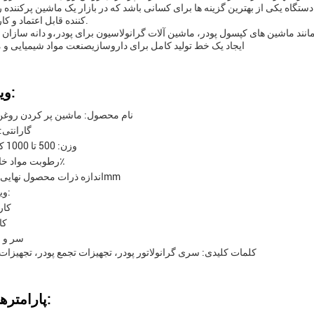
ستگاه یکی از بهترین گزینه ها برای کسانی باشد که در بازار یک ماشین پرکننده 
کننده قابل اعتماد و کارآمد هستند.
مانند ماشین های کپسول پودر، ماشین آلات گرانولاسیون برای پودر،و دانه سازان 
ایجاد یک خط تولید کامل برای داروسازیصنعت مواد شیمیایی و م
ویژگی ها:
نام محصول: ماشین پر کردن روغ
گارانتی: 1 سا
وزن: 500 تا 1000 کیلوگرم
رطوبت مواد خام: ≤15٪
اندازه ذرات محصول نهایی: 0.5-3mm
ویژگی ها:
کارا
کا
سر و 
کلمات کلیدی: سری گرانولاتور پودر، تجهیزات تجمع پودر، تجهیزات 
پارامترهای فنی: