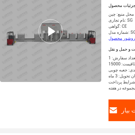
زئیات محصول
محل منبع: چین
نام تجاری: SG
گواهی: CE
SG200
 و حمل و نقل
داد سفارش: 1
1500
دی: جعبه چوبی
 تحویل: 3 ماه
بیار