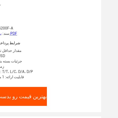
ج
شماره مدل: F-A
بروشور محصول PDF
سند:
شرایط پرداخت
مقدار حداقل تع
قیمت: 0USD
جزئیات بسته بن
زمان
شرایط پرداخت: T/T، L/C، D/A، D/P
قابلیت ارائه: 1 مجموعه در هفته
بهترین قیمت رو بدست 