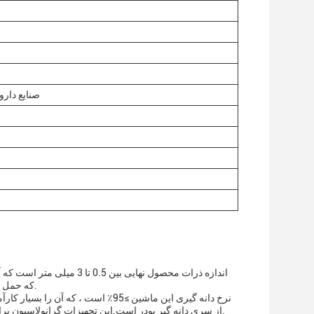
صنایع دارو
اندازه ذرات محصول نهایی ب
آل می کند.دستگاه فشرده است و اندازه 1200*800*1500mm، که حمل و نصب آن را آسان می کند.
نرخ دانه گیری این ماشین ≥95٪ است 
از سری دانه گیر پودر است.این تجهیزات گرانولاسیون برای پودرها برای تولید دانه های با کیفیت بالا که اندازه و شکل یکسان دارند طراحی شده است.