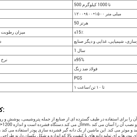
500 تا 1000 کیلوگرم
۱۲۰۰*۸۰۰*۱۵۰۰ میلی متر
50 هرتز
≤15٪
میزان رطوبت مو
سازی، شیمیایی، غذایی و دیگر صنایع
د
1 سال
≥95%
نرخ 
فولاد ضد زنگ
PGS
۱ تا ۱۰ تن/ساعت
کاربردها:
ین 0.5 تا 3 میلی متر است که آن را برای استفاده در طیف گسترده ای از صنایع از جمله پتروشیمی، پوشش و
، که آن را بسیار کارآمد و موثر می کند. این ماشین از یک دانه گیر فشرده سازی پودر استفاده می ک