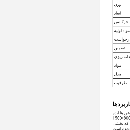
وزن
ابعاد
فرکانس
اد اولیه
رخواست
تضمین
دانه ریزی
مواد
مدل
ظرفیت
 روغن ها ایده
ند ، که بخشی