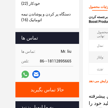
خودکار
(22)
ئیات محصول
دستگاه پر کردن و پوشاندن نیمه
:
اتوماتیک
(16)
Boost Produc
 محصول
نهایی:
تماس ها
مدل:
Mr. liu
تماس ها:
ولتاژ:
86--18112895665
تلفن:
وزن:
فزایش می دهد
حالا تماس بگیرید
 پیشرفته
د خود را
به ما ایمیل بزنید