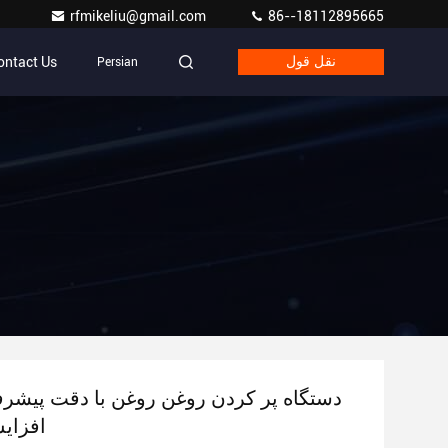
rfmikeliu@gmail.com
86--18112895665
ontact Us
نقل قول
Persian
دستگاه پر کردن روغن روغن با دقت پیشرفته
افزای