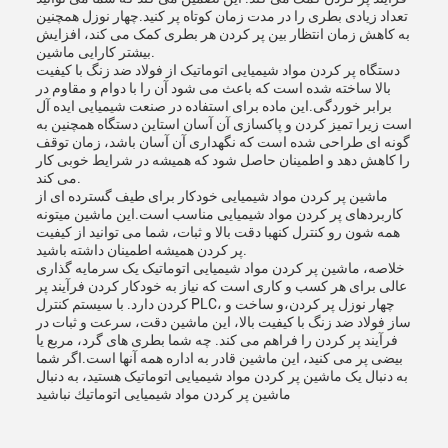
تعداد زیادی بطری را در مدت زمان کوتاه پر کنید.چهار نوزل همچنین
به کاهش زمان انتظار بین پر کردن هر بطری کمک می کند، افزایش
بیشتر کارایی ماشین.
دستگاه پر کردن مواد شیمیایی اتوماتیک از فولاد ضد زنگ با کیفیت
بالا ساخته شده است که باعث می شود آن را با دوام و مقاوم در
برابر خوردگی.این ماده برای استفاده در صنعت شیمیایی ایده آل
است زیرا تمیز کردن و پاکسازی آن آسان استاین دستگاه همچنین به
گونه ای طراحی شده است که نگهداری آن آسان باشد، زمان توقف
را کاهش دهد و اطمینان حاصل شود که همیشه در شرایط خوبی کار
می کند.
ماشین پر کردن مواد شیمیایی خودکار برای طیف گسترده ای از
کاربردهای پر کردن مواد شیمیایی مناسب است.اين ماشين ميتونه
همه شون رو کنترل کنهبا دقت بالا و ثبات، شما می توانید از کیفیت
پر کردن همیشه اطمینان داشته باشید.
خلاصه، ماشین پر کردن مواد شیمیایی اتوماتیک یک سرمایه گذاری
عالی برای هر کسب و کاری است که نیاز به خودکار کردن فرآیند پر
کردن دارد. با سیستم کنترل PLC، چهار نوزل پر کردن،و ساخت و
ساز فولاد ضد زنگ با کیفیت بالا، این ماشین دقت، سرعت و ثبات در
فرآیند پر کردن را فراهم می کند. چه شما بطری های گرد، مربع یا
بیضی پر می کنید، این ماشین قادر به اداره همه آنها است.اگر شما
به دنبال یک ماشین پر کردن مواد شیمیایی اتوماتیک هستید، به دنبال
ماشين پر کردن مواد شیمیایی اتوماتيك نباشيد