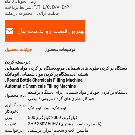
زمان تحویل: 3 ماه
شرایط پرداخت: T/T، L/C، D/A، D/P
قابلیت ارائه: 1 مجموعه در هفته
بهترین قیمت رو بدست بیار
توضیحات محصول
جزئیات محصول
برجسته کردن:
دستگاه پر کردن بطری های شیمیایی مربع,دستگاه پر کردن مواد شیمیایی
شیشه ای,دستگاه پر کردن مواد شیمیایی اتوماتیک
,
Round Bottle Chemicals Filling Machine
,
Automatic Chemicals Filling Machine
دستگاه پر کردن خودکار مواد شیمیایی برای دستگاه پرکننده
نام محصول:
خودکار بطری های گرد / مربعی / بیضی
درجه گذاری
اتوماتیک، نیمه اتوماتیک
خودکار:
500 کیلوگرم، 2000 کیلوگرم
وزن:
3HP 380V 50HZ (یا به درخواست مشتری)
قدرت:
ماشین آلات و سخت افزار، پزشکی
درخواست: