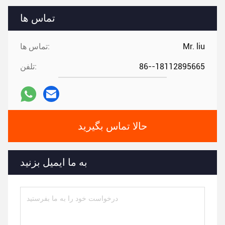
تماس ها
Mr. liu
تماس ها:
86--18112895665
تلفن:
حالا تماس بگیرید
به ما ایمیل بزنید