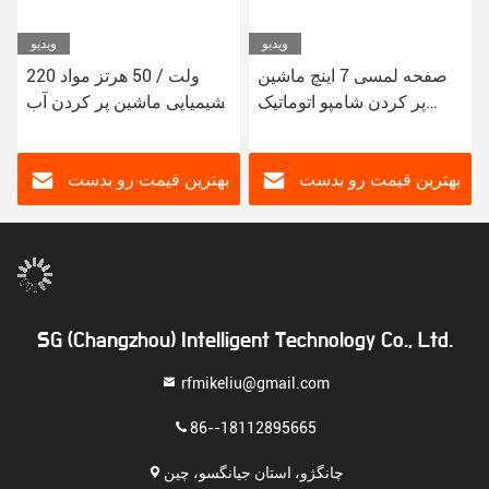
ویدیو
ویدیو
صفحه لمسی 7 اینچ ماشین
220 ولت / 50 هرتز مواد
پر کردن شامپو اتوماتیک
شیمیایی ماشین پر کردن آب
نگهداری ساده
نوشابه خودکار
بهترین قیمت رو بدست
بهترین قیمت رو بدست
بیار
بیار
SG (Changzhou) Intelligent Technology Co., Ltd.
rfmikeliu@gmail.com
86--18112895665
چانگژو، استان جیانگسو، چین