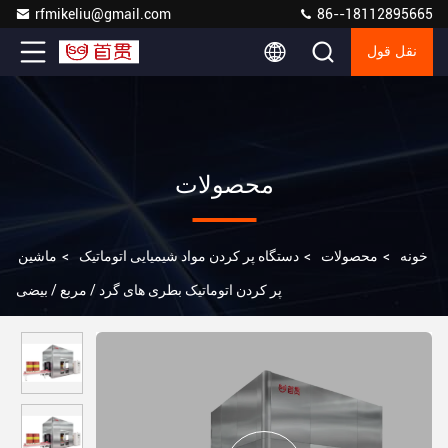
rfmikeliu@gmail.com
86--18112895665
نقل قول
محصولات
خونه
>
محصولات
>
دستگاه پر کردن مواد شیمیایی اتوماتیک
>
ماشین
پر کردن اتوماتیک بطری های گرد / مربع / بیضی