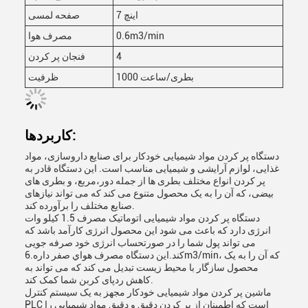
7 اينچ
صفحه لمسی
0.6m3/min
مصرف هوا
4
فنجان پر کردن
1000 بطری/ساعت
ظرفیت
کاربردها:
دستگاه پر کردن مواد شیمیایی خودکار برای صنایع داروسازی، مواد
غذایی، لوازم آرایشی و شیمیایی مناسب است. این دستگاه قادر به
پر کردن انواع مختلف بطری ها از جمله دور،مربع، و بطری های
بیضی، که آن را به یک محصول متنوع می کند که می تواند نیازهای
صنایع مختلف را برآورده کند.
دستگاه پر کردن مواد شیمیایی اتوماتیک مصرف 1.5 کیلو وات
انرژی دارد که باعث می شود این محصول انرژی کارآمد باشد که
می تواند پول شما را در صورتحساب انرژی خود صرفه جویی
کند.اين دستگاه مصرف هواي صفر داره.6m3/min، که آن را به یک
محصول سازگار با محیط زیست تبدیل می کند که می تواند به
کاهش ردپای کربن شما کمک کند.
ماشین پر کردن مواد شیمیایی خودکار مجهز به یک سیستم کنترل
PLC است که اطمینان از پر کردن دقیق و دقیق مواد شیمیایی را