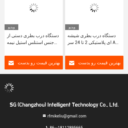
ویدیو
ویدیو
دستگاه درب بطری شیشه
دستگاه درب بطری دستی از
ای پلاستیکی 2 تا 24 سر AC
جنس استنلس استیل نیمه
380 ولت ولتاژ 50 هرتز نیمه
اتوماتیک نسخه انگلیسی 2 تا
اتوماتیک نسخه انگلیسی
24 سر
بهترین قیمت رو بدست
بهترین قیمت رو بدست
بیار
بیار
SG (Changzhou) Intelligent Technology Co., Ltd.
rfmikeliu@gmail.com
86--18112895665