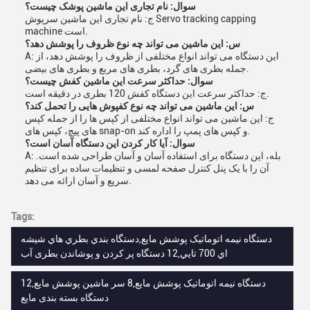
سوال: نام تجاری این ماشین پوشک چیست؟
ج: نام تجاری این ماشین سرپوش Servo tracking capping
machine است.
س: این ماشین می تواند چه نوع ظروف را پوشش دهد؟
A: این دستگاه می تواند انواع مختلفی از ظروف را پوشش دهد، از
جمله بطری های گرد، بطری های مربع و بطری های بیضی.
سوال: حداکثر سرعت این ماشین کفش چیست؟
ج: حداکثر سرعت این دستگاه کفش 120 بطری در دقیقه است.
س: این ماشین می تواند چه نوع کفپوش هایی را تحمل کند؟
ج: این ماشین می تواند انواع مختلفی از کپس ها را از جمله کپس
های پیچ، کپس های snap-on و کپس های پمپ را اداره کند.
سوال: آیا کار کردن این دستگاه آسان است؟
A: بله، این دستگاه برای استفاده آسان و آسان طراحی شده است.
آن را با یک پنل کنترل صفحه لمسی و تنظیمات ساده برای تنظیم
سریع و آسان ارائه می دهد.
Tags:
دستگاه نیمه اتوماتیک پوشش مایع,دستگاه بندي بطري هاي شيشه
اي 700 تايي,12 دستگاه پر کردن و پوشاندن بطری آب
دستگاه نیمه اتوماتیک پوشش مایع,8 سر ماشین پوشش مایع,12
دستگاه بسته بندی مایع