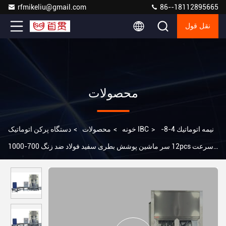
rfmikeliu@gmail.com
86--18112895665
نقل قول
محصولات
نیمه اتوماتيك 4-8-
>
دستگاه پرکن اتوماتیک IBC
خونه
>
محصولات
>
12 سر ماشین پوشش بطری سفید فولاد ضد زنگ 700-1000pcs سرعت
پوشش