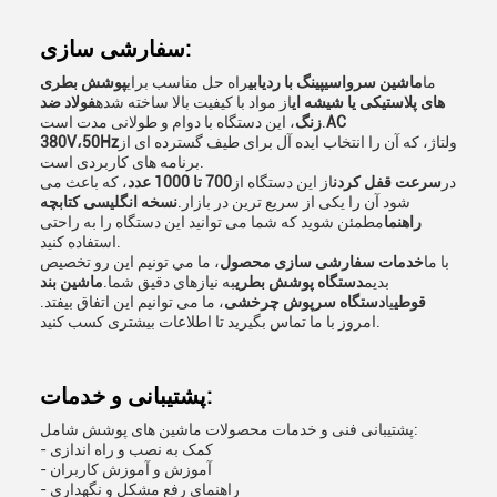
سفارشی سازی:
ما
ماشین سرواسیپینگ با ردیابی
راه حل مناسب برای
پوشش بطری
های پلاستیکی یا شیشه ای
از مواد با کیفیت بالا ساخته شده
فولاد ضد
AC
، این دستگاه با دوام و طولانی مدت است.
زنگ
ولتاژ، که آن را انتخاب ایده آل برای طیف گسترده ای از
380V،50Hz
برنامه های کاربردی است.
در
سرعت قفل کردن
از این دستگاه از
700 تا 1000 عدد
، که باعث می
شود آن را یکی از سریع ترین در بازار.
نسخه انگلیسی کتابچه
راهنما
مطمئن شوید که شما می توانید این دستگاه را به راحتی
استفاده کنید.
با ما
خدمات سفارشی سازی محصول
، ما مي تونيم اين رو تخصيص
بديم
دستگاه پوشش بطری
به نیازهای دقیق شما.
ماشین بند
قوطی
یا
دستگاه سرپوش چرخشی
، ما می توانیم این اتفاق بیفتد.
امروز با ما تماس بگیرید تا اطلاعات بیشتری کسب کنید.
پشتیبانی و خدمات:
پشتیبانی فنی و خدمات محصولات ماشین های پوشش شامل:
- کمک به نصب و راه اندازی
- آموزش و آموزش کاربران
- راهنمای رفع مشکل و نگهداری