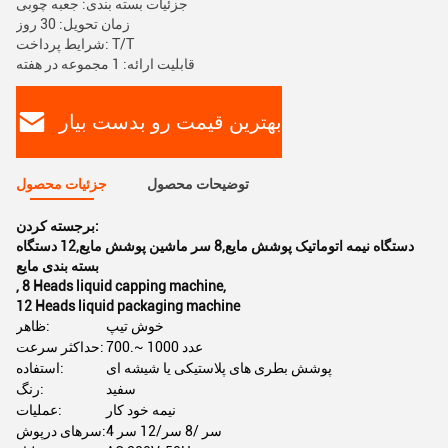
جزئیات بسته بندی: جعبه چوبی
زمان تحویل: 30 روز
شرایط پرداخت: T/T
قابلیت ارائه: 1 مجموعه در هفته
بهترین قیمت رو بدست بیار
توضیحات محصول
جزئیات محصول
برجسته کردن:
دستگاه نیمه اتوماتیک پوشش مایع,8 سر ماشین پوشش مایع,12 دستگاه
بسته بندی مایع
,
8 Heads liquid capping machine
,
12 Heads liquid packaging machine
خوش تیپ
ظاهر:
700.~ 1000 عدد
حداکثر سرعت:
پوشش بطری های پلاستیکی یا شیشه ای
استفاده:
سفید
رنگ:
نیمه خود کار
عملیات:
4 سر /8 سر/12 سر
سرهای درپوش: