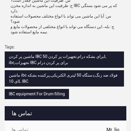
س: ظرفیت این ماشین چقدر است؟
ج: ظرفیت این ماشین به اندازه مخزن IBC که پر می شود بستگی
دارد.
س: آیا این ماشین می تواند با انواع مختلف محصولات استفاده
شود؟
ج: بله، این دستگاه می تواند با انواع مختلفی از محصولات مایع و
نیمه مایع استفاده شود.
Tags:
ماشین پر کردن IBC برای بشکه درام,تجهیزات پر کردن 50L
ibc,تجهیزات IBC برای پر کردن درام
ماشین ibc فولاد ضد زنگ,دستگاه 50 لیتری الکتریکی,پرکننده بشکه
ای 10L IBC
IBC equipment For Drum filling
تماس ها
Mr. liu
تماس ها: