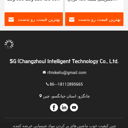
بندی چوبی 10-50L دامنه پر
استیل ضد زنگ
کردن
بهترین قیمت رو بدست
بهترین قیمت رو بدست
بیار
بیار
SG (Changzhou) Intelligent Technology Co., Ltd.
rfmikeliu@gmail.com
86--18112895665
چانگژو، استان جیانگسو، چین
چین کیفیت خوب ماشین های پر کردن مواد شیمیایی عرضه کننده.