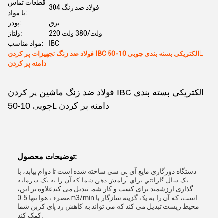
قطعات تماس
304 فولاد ضد زنگ
با مواد:
برق
پودر:
220 ولت/380 ولت
ولتاژ:
IBC
مواد مناسب:
فولاد ضد زنگ تجهیزات پر کردن IBC الکتریکی بسته بندی چوبی 10-50L
دامنه پر کردن
فولاد ضد زنگ ماشین پر کردن IBC الکتریکی بسته بندی
چوبی 10-50L دامنه پر کردن
توضیحات محصول:
دستگاه دوزگاري مايع آي بي سي ساخته شده است تا دوام بيابد، با
يک سال گارانتي براي آرامش ذهن شما.که آن را به یک سرمایه
گذاری ارزشمند برای کسب و کار شما تبدیل می کندعلاوه بر این،
مصرف هوا تنها 0.5m3/min است، که آن را به یک گزینه سازگار با
محیط زیست تبدیل می کند که می تواند به کاهش رد پای کربن شما
کمک کند.