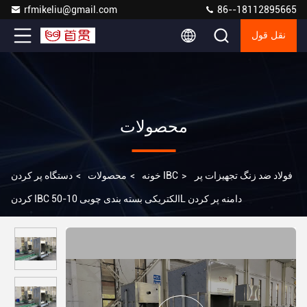
rfmikeliu@gmail.com
86--18112895665
نقل قول
محصولات
فولاد ضد زنگ تجهیزات پر
>
دستگاه پر کردن IBC
خونه
>
محصولات
>
کردن IBC الکتریکی بسته بندی چوبی 10-50L دامنه پر کردن