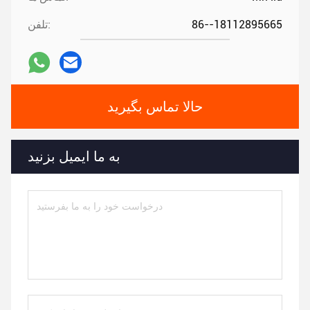
86--18112895665
تلفن:
حالا تماس بگیرید
به ما ایمیل بزنید