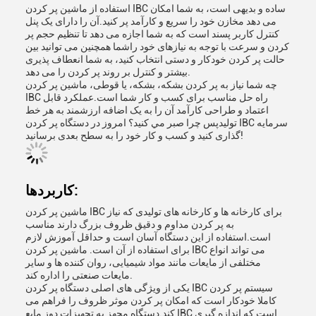
استفاده از ماشین پر کردن IBC ساده و بدیهی است، به شما امکان
می دهد مخازن خود را سریع و کارآمد پر کنید.آن را دارای یک پنل
کنترل کاربر پسند است که به شما اجازه می دهد تا تنظیم حجم پر
کردن و سرعت با توجه به نیازهای خود راشما همچنین می توانید بین
حالت پر کردن خودکار و دستی انتخاب کنید، به شما انعطاف پذیری
بیشتر و کنترل بر روند پر کردن را می دهد.
چه شما نیاز به پر کردن بشکه، بشکه، یا قوطی، ماشین پر کردن
IBC راه حل مناسب برای کسب و کار شما است.عملکرد قابل
اعتماد و طراحی کارآمد آن را به یک اضافه ارزشمند به هر خط
تولیدپس چرا صبر مي کنيد؟ امروز در دستگاه پر کردن IBC سرمایه
گذاری کنید و کسب و کار خود را به سطح بعدی برسانید!
کاربردها:
ماشین پر کردن IBC برای کارخانه ها و کارخانه های تولیدی که نیاز
به پر کردن مداوم و دقیق ظروف بزرگ دارند مناسب
است.استفاده از این دستگاه آسان است و حداقل آموزش لازم
برای استفاده از آن است. ماشین پر کردن IBC می تواند انواع
مختلفی از مایعات مانند مواد شیمیایی، روان کننده ها و سایر
مایعات صنعتی را اداره کند.
یکی از ویژگی های اصلی دستگاه پر کردن IBC سیستم پر کردن
کاملا خودکار است که امکان پر کردن موثر ظروف را فراهم می
کند.دستگاه مجهز به تجهیزات دوز مایع IBC است که اندازه گیری