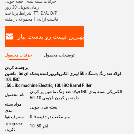
جزئیات بسته بندی: جعبه چوبی
زمان تحویل: 30 روز
شرایط پرداخت: TT، D/A، D/P
قابلیت ارائه: 1 مجموعه در هفته
بهترین قیمت رو بدست بیار
توضیحات محصول
جزئیات محصول
برجسته کردن:
ماشین ibc فولاد ضد زنگ,دستگاه 50 لیتری الکتریکی,پرکننده بشکه ای
10L IBC
,
50L ibc machine Electric
,
10L IBC Barrel Filler
فولاد ضد زنگ ماشین پر کردن IBC الکتریکی بسته بندی
نام محصول:
چوبی 10-50L دامنه پر کردن
مواد بسته
بسته بندی چوبی
بندی:
0.5 متر مکعب در دقیقه
مصرف هوا:
محدوده پر
10-50 لیتر
کردن: