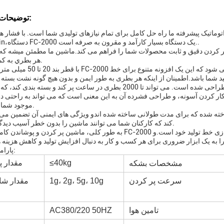
توضیحات محصول:
0.5m3/min،دستگاه FC-2000 یک دستگاه بسیار کارآمد و مقرون به صرفه است..
هر بطري به کمال پر بشه.
با قطر بند 20 تا 50 میلی متری، دستگاه FC-2000 می تواند طیف گسترده 
ماشین پر کردن و بسته بندی اتوماتیک ما با توجه به کارایی طراحی شده است. می تواند تا 2000 بطری در ساعت پر کند و ب
کار کردن آسونه، و طراحی فشرده آن به این معنی است که می تواند به راحتی در
موجود شما ادغام شود.
کند که کارکنان شما می توانند ماشین را بدون خطر آسیب دیدگی کار کنند.
به طور کلی، ماشین پر کردن و پوشاندن کاملا اتوماتیک FC-2000 انتخاب ایده آل برای هر سازنده ای است که به دنبال سا
پارامترهای فنی:
≤40kg
مقدار پ
مشخصات بشکه
سرعت پر کردن
1g، 2g، 5g، 10g
مقدار ش
تامین هوا
AC380/220 50HZ