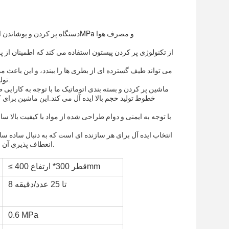
تولید شما باشد.اطمینان از اینکه هر بطری به طور ایمن و بدون هیچ گونه نشت بسته شده است.
خطوط تولید حجم بالا ایده آل می کند.اين ماشين براي 
انعطاف پذیری آن را به یک ابزار ضروری برای هر کسب و کار به دنبال افزایش تولید و کاهش هزینه های خود را.
≤ قطر 300* ارتفاع 400mm
8 تا 25 عدد/دقيقه
0.6 MPa