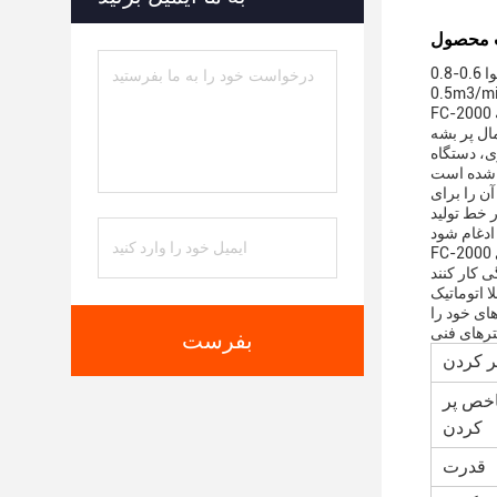
دستگاه پر کردن و پوشاندن اتوماتیک پیشرفته ما راه حل کامل برای تمام نیازهای تولیدی شما است. با فشار هوا 0.6-0.8MPa و مصرف هوا
FC-2000 از تکنولوژی پر کردن پیستون استفاده می کند که اطمینان از پر کردن دقیق و ثابت محصولات شما را فراهم می کند.ماشين ما مطمئن ميشه که
ای از بطری ها را ببندد، و این باعث می شود که این یک افزونه متنوع برای خط
سته بندی کند، که آن را برای
 خط تولید
FC-2000 با توجه به ایمنی و دوام طراحی شده از مواد با کیفیت بالا ساخته شده که برای مدت طولانی ساخته شده اندو ویژگی های ایمنی آن تضمین می
ده سازی خط تولید خود است.و
بفرست
ر کردن
اخص پر
کردن
قدرت