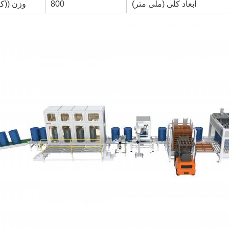
ابعاد کلی (ملی متر)
800
وزن ((کی