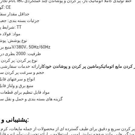
نام تجاری: 200L IBC خط تولیدی کاملا اتوماتیک باز، پر کردن و پوشاندن چند عملکردی
گواهینامه: CE
حداقل مقدار سفا
جزئیات بسته بندی: جعب
شرایط پرداخت: TT
مواد: فولاد 
نوع پوشش: پوش
منبع برق: 220V/380V، 50Hz/60Hz
ظرفیت: 2000 بطری در ساعت
نوع پر کردن: پر کردن 
کردن مایع اتوماتیک
و
ماشین پر کردن و پوشاندن خودکار
حجم و سرعت پر کردن س
انواع و سرعتهای قابل
منبع برق و ولتاژ قاب
مواد قابل تنظیم برای قطعات
گزینه های بسته بندی و حمل و نقل 
پشتیبانی و خدمات:
ه پر کردن سریع و دقیق برای طیف گسترده ای از محصولات از جمله مایعات، کرم ها
گی هایی مانند صفحه نمایش لمسی استعلاوه بر ارائه تجهیزات نوآورانه و قابل 