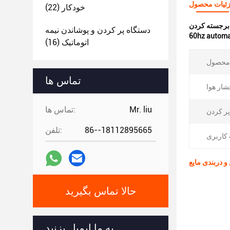
ئیات محصول
خودکار
(22)
:
دستگاه پر کردن و پوشاندن نیمه
60hz automat
اتوماتیک
(16)
تماس ها
Mr. liu
تماس ها:
86--18112895665
تلفن:
حالا تماس بگیرید
به ما ایمیل بزنید