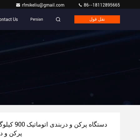
rfmikeliu@gmail.com
86--18112895665
ontact Us
نقل قول
Persian
دستگاه پرکن و درب
پرکن و در