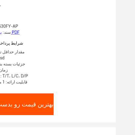
ج
شماره مدل: Y-AP
بروشور محصول PDF
سند:
شرایط پرداخت
مقدار حداقل تع
قیمت: 0usd
جزئیات بسته بن
زمان تح
شرایط پرداخت: T/T، L/C، D/P
قابلیت ارائه: 1 مجموعه در هفته
بهترین قیمت رو بدست 