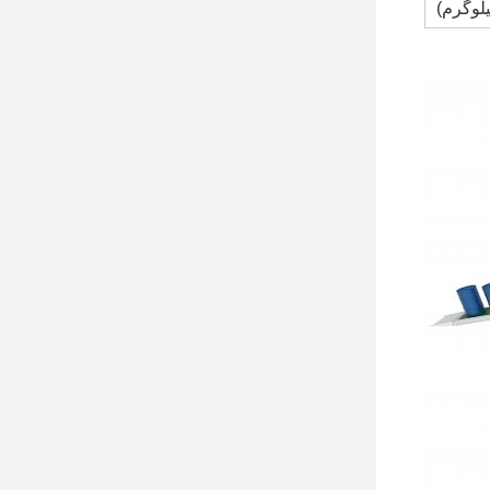
لوگرم)