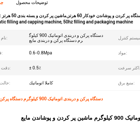
توضیحات محصول
جز
برجسته کردن
ic filling and capping machine
,
50hz filling and packaging machine
دستگاه پرکن و دربندی اتوماتیک 900 کیلوگ
نام محصول:
رم دستگاه پرکن و دربندی مایع
مواد:
0.6-0.8Mpa
فشار هوا:
± 0.5٪
دقت پر کردن:
منبع برق:
کاملا اتوماتيك
حالت کاربری:
دستگاه پرکن و دربندی اتوماتیک 900 کیلوگرم دستگاه پرکن و دربندی مایع
و پوشاندن مایع