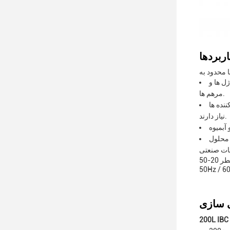
ل ها و
مرهم ها.
نده ها
نیاز دارند.
 محلول
این دستگاه دارای قطر 20-50mm است و می تواند حجم بین 50-1000ml را پر کند. مصرف هوا 0.5m3 / دقیقه است و با منبع برق 220V / 380V ،