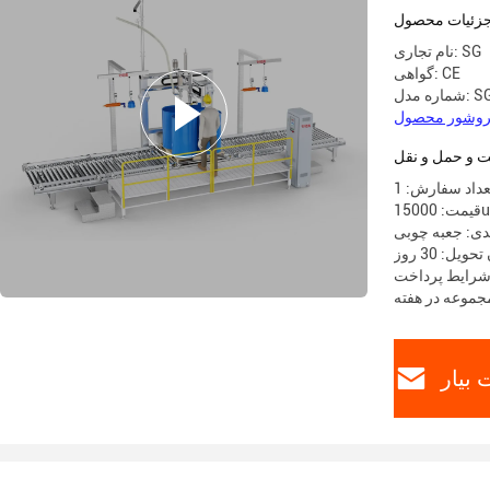
زئیات محصول
نام تجاری: SG
گواهی: CE
SG30F
 و حمل و نقل
داد سفارش: 1
1500
دی: جعبه چوبی
ویل: 30 روز
بیار