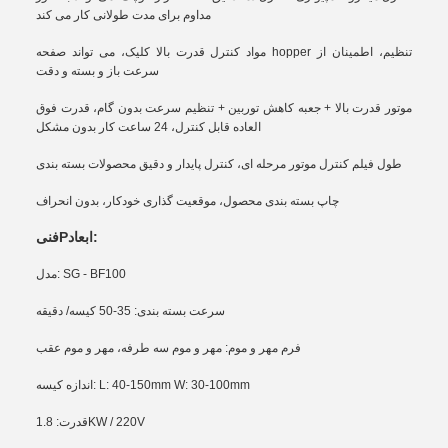
مداوم برای مدت طولانی کار می کند
مواد کنترل قدرت بالا کلیک، می تواند صفحه hopper تنظیم، اطمینان از
سرعت باز و بسته و دقت
موتور قدرت بالا + جعبه کاهش توربین + تنظیم سرعت بدون گام، قدرت فوق
العاده قابل کنترل، 24 ساعت کار بدون مشکل
طول فیلم کنترل موتور مرحله ای، کنترل پایدار و دقیق محصولات بسته بندی
چاپ بسته بندی محصول، موقعیت گذاری خودکار، بدون انحراف
ابعاد:
P
فنی
مدل: SG - BF100
سرعت بسته بندی: 35-50 کیسه/ دقیقه
فرم مهر و موم: مهر و موم سه طرفه، مهر و موم عقب
اندازه کیسه: L: 40-150mm W: 30-100mm
قدرت: 1.8KW / 220V