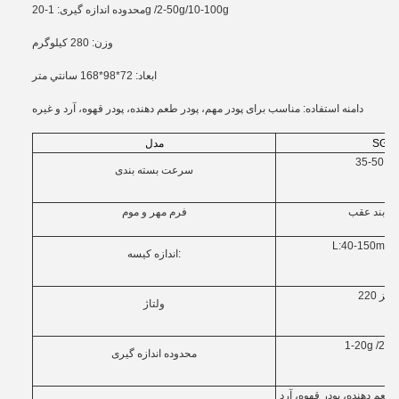
محدوده اندازه گیری: 1-20g /2-50g/10-100g
وزن: 280 کیلوگرم
ابعاد: 72*98*168 سانتي متر
دامنه استفاده: مناسب برای پودر مهم، پودر طعم دهنده، پودر قهوه، آرد و غیره
SG-B
مدل
یقه
سرعت بسته بندی
ی، بند عقب
فرم مهر و موم
L:40-150mm 
اندازه کیسه:
ولتاژ
1-20g /2-5
محدوده اندازه گیری
طعم دهنده، پودر قهوه، آرد