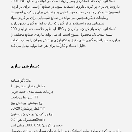
200L IBC کاملا اتوماتیک چند عملکردی بسیار زیاد است.می تواند در صنایع
داروسازی برای پر کردن داروها استفاده شود، در صنایع آرایشی برای پر کردن
لوسیون ها و کرم ها و در صنایع مواد غذایی و نوشیدنی برای پر کردن آبمیوه ها
و مایعات دیگر.همچنین می تواند در صنایع شیمیایی برای پر کردن مواد
شیمیایی مورد استفاده قرار گیرد که نیاز به اندازه گیری دقیق دارند..
به طور خلاصه، خط تولیدی 200L IBC کاملا اتوماتیک، باز کردن، پر کردن و
بسته بندی، یک محصول متنوع است که می تواند نیازهای صنایع مختلف را
برآورده کند.,اندازه گیری های دقیق و تکنولوژی پوشش پیچ آن را به یک انتخاب
قابل اعتماد و کارآمد برای هر خط تولید تبدیل می کند.
سفارشی سازی:
گواهینامه: CE
حداقل مقدار سفارش: 1
جزئیات بسته بندی: جعبه چوبی
شرایط پرداخت: TT
نوع پوشش: پوشش پیچ
قطر پوشش: 20-50mm
نوع پر کردن: پر کردن پیستون
مصرف هوا: 0.5m3/min
حجم پر کردن: 50 تا 1000 میلی لیتر
ماشین پر کردن بطری مایع اتوماتیک خود را با خدمات سفارشی سازی محصول