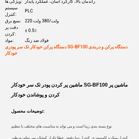
راندمان بالا، کارکرد آسان، عملکرد پایدار
ویژگی ها:
سیستم
PLC
کنترل:
220 ولت/380 ولت
منبع برق:
دقت پر
± 0.5٪
کردن:
فولاد ضد زنگ
مواد:
دستگاه پرکن خودکار تک سر پودری SG-BF100 دستگاه پرکن و دربندی
خودکار
ماشین پر کردن پودر تک سر خودکار SG-BF100 ماشین پر
کردن و پوشاندن خودکار
توضیحات محصول:
نوع بسته بندی زیبا است و می تواند به مناسبت های مختلف با تنظیم
کنترل میکرو کامپیوتری، کنترل دما دقیق، خطا تکرار کوچک، می تواند به طور