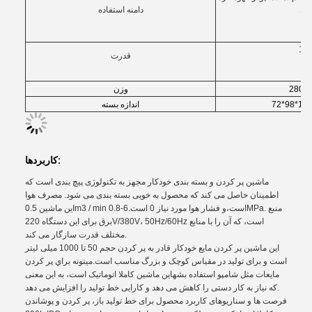
دامنه استفاده
یره
1.8
قدرت
رم
وزن
اندازه بسته
کاربردها:
ماشین پر کردن و بسته بندی خودکار مجهز به تکنولوژی پیچ بندی است که
اطمینان حاصل می کند که محصول به خوبی بسته بندی می شود. مصرف هوا
این ماشین 0.5m3 / min است،و فشار هوا مورد نیاز 0 است.6-0.8MPa. منبع
برق برای این دستگاه 220V/380V، 50Hz/60Hz است، که آن را با منابع
مختلف قدرت سازگار می کند.
این ماشین پر کردن مایع خودکار قادر به پر کردن حجم 50 تا 1000 میلی لیتر
است و برای تولید در مقیاس کوچک و بزرگ مناسب است.ميتونه براي پر کردن
مايعات مثل شامپو استفاده بشهاین ماشین کاملا اتوماتیک است، به این معنی
که نیاز به کار دستی را کاهش می دهد و کارایی خط تولید را افزایش می دهد.
فرصت ها و سناریوهای کاربرد محصول برای خط تولید باز، پر کردن و پوشاندن