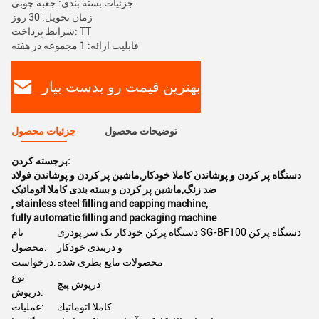
جزئیات بسته بندی: جعبه چوبی
زمان تحویل: 30 روز
شرایط پرداخت: TT
قابلیت ارائه: 1 مجموعه در هفته
بهترین قیمت رو بدست بیار
توضیحات محصول
جزئیات محصول
برجسته کردن:
دستگاه پر کردن و پوشاندن کاملا خودکار,ماشین پر کردن و پوشاندن فولاد
ضد زنگ,ماشین پر کردن و بسته بندی کاملا اتوماتیک
,
stainless steel filling and capping machine
,
fully automatic filling and packaging machine
دستگاه پرکن خودکار تک سر پودری SG-BF100 دستگاه پرکن
نام
و دربندی خودکار
محصول:
محصولات مایع بطری شده
درخواست:
نوع
درپوش پیچ
درپوش:
کاملا اتوماتيك
عملیات: