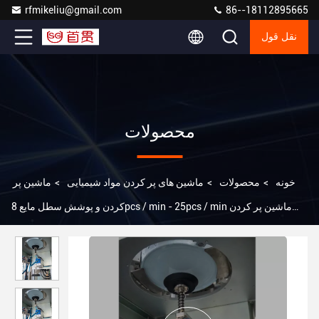
rfmikeliu@gmail.com
86--18112895665
نقل قول
محصولات
خونه
>
محصولات
>
ماشین های پر کردن مواد شیمیایی
>
ماشین پر
کردن و پوشش سطل مایع 8pcs / min - 25pcs / min ماشین پر کردن
مایع ضد انفجار