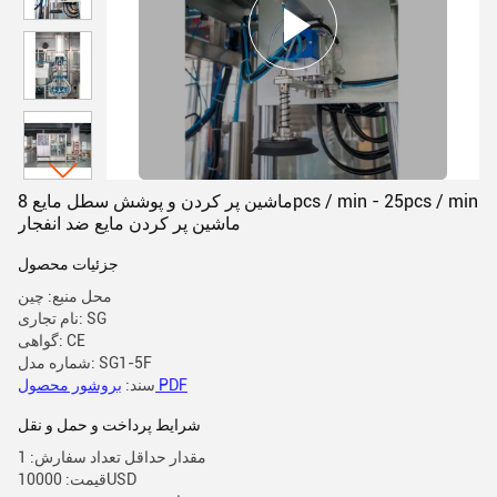
ماشین پر کردن و پوشش سطل مایع 8pcs / min - 25pcs / min
ماشین پر کردن مایع ضد انفجار
جزئیات محصول
محل منبع: چین
نام تجاری: SG
گواهی: CE
شماره مدل: SG1-5F
بروشور محصول PDF
سند:
شرایط پرداخت و حمل و نقل
مقدار حداقل تعداد سفارش: 1
قیمت: 10000USD