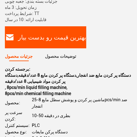
جزئیات بسته بندی: جعبه چوبی
زمان تحویل: 3 ماه
شرایط پرداخت: TT
قابلیت ارائه: 10 در سال
بهترین قیمت رو بدست بیار
توضیحات محصول
جزئیات محصول
برجسته کردن:
دستگاه پر کردن مایع ضد انفجار,دستگاه پر کردن مایع 8 عدد/دقیقه,دستگاه
پر کردن مواد شیمیایی 8 عدد/دقیقه
,
8pcs/min liquid filling machine
,
8pcs/min chemical filling machine
ماشین پر کردن و پوشش سطل مایع 8-25pcs/min ضد
محصول:
انفجار
سرعت پر
10-50 بطری در دقیقه
کردن:
PLC
سیستم کنترل:
دستگاه پرکن مایعات
نوع محصول: