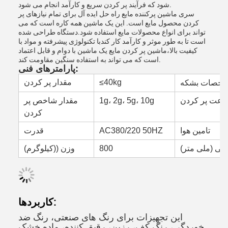
شود که فرآیند پر کردن سریع و کارآمد انجام می شود.
سری ماشین پرکننده مایع راه حل ایده آل برای تمام نیازهای پر
کردن محصول مایع است. این یک ماشین همه کاره است که می
تواند برای انواع محصولات مایع استفاده شود.دستگاه طراحی شده
است تا به طور موثر و کارآمد کار کندبا تکنولوژی پیشرفته و مواد با
کیفیت بالا،ماشین پر کردن مایع یک ماشین با دوام و قابل اعتماد
است که می تواند به استفاده سنگین مقاومت کند.
پارامترهای فنی:
≤40kg
مقدار پر کردن
خصات بشکه
عت پر کردن
1g، 2g، 5g، 10g
مقدار شاخص پر
کردن
تامین هوا
AC380/220 50HZ
قدرت
 کلی (ملی متر)
800
وزن ((کیلوگرم)
کاربردها:
این تجهیزات برای رنگ های صنعتی، رنگ ضد
خوردگی، رنگ کف، رزین، رقیق کننده، ماده خشک