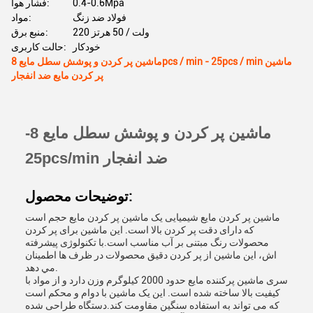
0.4-0.6Mpa
فشار هوا:
فولاد ضد زنگ
مواد:
220 ولت / 50 هرتز
منبع برق:
خودکار
حالت کاربری:
ماشین پر کردن و پوشش سطل مایع 8pcs / min - 25pcs / min ماشین
پر کردن مایع ضد انفجار
ماشین پر کردن و پوشش سطل مایع 8-
25pcs/min ضد انفجار
توضیحات محصول:
ماشین پر کردن مایع شیمیایی یک ماشین پر کردن مایع حجم است
که دارای دقت پر کردن بالا است. این ماشین برای پر کردن
محصولات رنگ مبتنی بر آب مناسب است.با تکنولوژی پیشرفته
اش، اين ماشين از پر کردن دقیق محصولات در ظرف ها اطمینان
مي دهد.
سری ماشین پرکننده مایع حدود 2000 کیلوگرم وزن دارد و از مواد با
کیفیت بالا ساخته شده است. این یک ماشین با دوام و محکم است
که می تواند به استفاده سنگین مقاومت کند.دستگاه طراحی شده