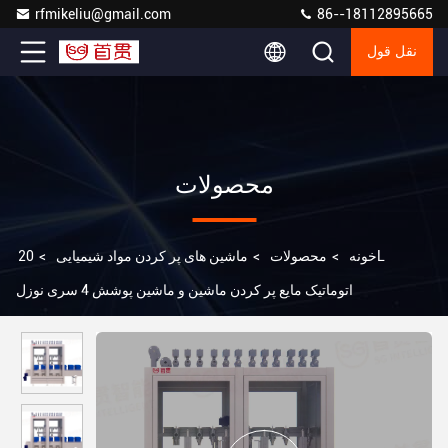
rfmikeliu@gmail.com
86--18112895665
نقل قول
محصولات
خونه
>
محصولات
>
ماشین های پر کردن مواد شیمیایی
>
20L
اتوماتیک مایع پر کردن ماشین و ماشین پوشش 4 سری نوزل