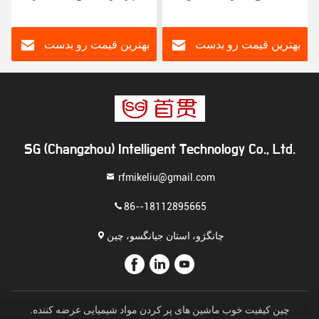
ماشین پر کردن خودکار برای
سری ماشین پر کردن رنگ
بشکه مایع 5L
برای محصولات مایع بشکه
5L
بهترین قیمت رو بدست
بهترین قیمت رو بدست
بیار
بیار
SG (Changzhou) Intelligent Technology Co., Ltd.
rfmikeliu@gmail.com
86--18112895665
چانگژو، استان جیانگسو، چین
چین کیفیت خوب ماشین های پر کردن مواد شیمیایی عرضه کننده.