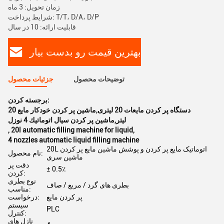
زمان تحویل: 3 ماه
شرایط پرداخت: T/T، D/A، D/P
قابلیت ارائه: 10 در سال
بهترین قیمت رو بدست بیار
توضیحات محصول
جزئیات محصول
برجسته کردن:
دستگاه پر کردن مایعات 20 لیتری,ماشین پر کردن خودکار مایع 20
لیتر,ماشين پر کردن سيال اتوماتيك 4 نوزل
,
20l automatic filling machine for liquid
,
4 nozzles automatic liquid filling machine
20L اتوماتیک مایع پر کردن و پوشش ماشین مایع پر کردن
نام محصول:
ماشین سری
دقت پر
± 0.5٪
کردن:
نوع بطری
بطری های گرد / مربع / صاف
مناسب:
پر کردن مایع
درخواست:
سیستم
PLC
کنترل:
نازل های