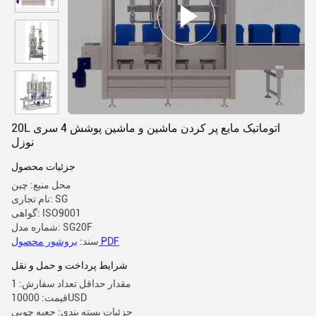
20L اتوماتیک مایع پر کردن ماشین و ماشین پوشش 4 سری
نوزل
جزئیات محصول
محل منبع: چین
نام تجاری: SG
گواهی: ISO9001
شماره مدل: SG20F
بروشور محصول PDF
سند:
شرایط پرداخت و حمل و نقل
مقدار حداقل تعداد سفارش: 1
قیمت: 10000USD
جزئیات بسته بندی: جعبه چوبی