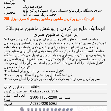
4
پرکننده:
فولاد ضد زنگ
مواد:
سری دستگاه پرکن مایع شیمیایی برای دستگاه پرکن مایع
محصول:
حجمی رنگ مبتنی بر آب
20L اتوماتیک مایع پر کردن ماشین و ماشین پوشش 4 سری نوزل
20L اتوماتیک مایع پر کردن و پوشش ماشین مایع
پر کردن ماشین سری
این ماشین برای وزن و پر کردن ظروف 1-5L مناسب است، به طور
خودکار یک سری عملیات از جمله شمارش، پر کردن بر اساس وزن و حمل
را تکمیل می کند.این به ویژه برای پر کردن کمی مایعات و مواد اولیه
مناسب است، که آن را به یک دستگاه بسته بندی ایده آل برای صنایع مانند
پتروشیمی، پوشش، داروسازی و مواد شیمیایی تبدیل می کند.این دستگاه
یک کنترل کننده منطقی قابل برنامه ریزی (PLC) و یک صفحه لمسی برای
کنترل عملیات را اتخاذ می کند، که تنظیم و استفاده از آن را آسان می کند.
توضیحات محصول:
★ کنترل صفحه لمسی، آسان برای استفاده
★ کل دستگاه قابل برداشتن و انعطاف پذیر است
★ سر پر کردن می تواند به حرکت درآید، که پر کردن را آسان می کند
≤40kg
مقدار پر کردن
8 تا 25 تکه در دقیقه
سرعت پر کردن
ابعاد کلی (ملی
2500*1100*2200 میلی متر
متر)
AC380/220 50HZ
قدرت