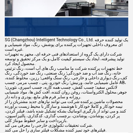
SG (Changzhou) Intelligent Technology Co., Ltd. یک تولید کننده حرفه
ای معروف داخلی تجهیزات پرکننده برای پوشش، رنگ، مواد شیمیایی و
غیره است.
شرکت دارای یک گروه از استعدادهای فنی حرفه ای، مجهز به تجهیزات
تولید پیشرفته، ایجاد یک سیستم کیفیت کامل،و یک مرکز تحقیق و توسعه
محصول ایجاد کرد.
خط تجهیزات پرکننده شرکت ما مناسب رنگ های آب است، رنگ تزئینی
خانه، رنگ ضد آب و ضد خوردگی؛ رنگ صنعتی، رنگ ضد خوردگی، رنگ
کف،رنگ دیواری داخلی و خارجی، رنگ سنگ واقعی؛ رزین، مخلوط کننده،
عامل شیمیایی جامد، ورنیش؛ رنگ خودرو، پتی ، چسب مرمر، چسب AB،
لاتکس سفید؛ چسب کفش، چسب همه کاره، چسب اسپری، نئوپرن؛
جوهر،محلول الکترواستات، روغن روان کننده، آفت کش ها، مواد شیمیایی
روزانه و سایر فرم های مایع، پودری و دانه دار.
محصولات ماشین پرکننده شرکت می توانند نیازهای جدید مشتریان را از
نیمه خودکار و کاملا خودکار تا هوشمند و سازگار با محیط زیست برآورده
کنند.و می تواند از بارگیری اتوماتیک بشکه تشکیل شده باشد، فیلتر کردن،
پر کردن، پوشاندن، پوشاندن، برچسب گذاری، کدگذاری، پالتیزاسیون،
بازپرداخت و سایر خطوط مونتاژ کلی.
شرکت تحقیقات تکنولوژی خارجی را معرفی می کند.
فیلترهای خود تمیز کننده مشکلات فیلتر سازی را حل می کنند.